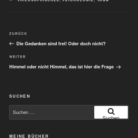
Beitragsnavigation
Vorheriger
ZURÜCK
Beitrag
Die Gedanken sind frei! Oder doch nicht?
Nächster
WEITER
Beitrag
Himmel oder nicht Himmel, das ist hier die Frage
SUCHEN
Suchen
nach:
Suchen
MEINE BÜCHER