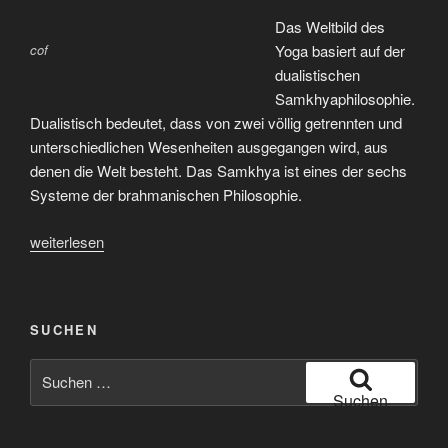
Das Weltbild des
cof
Yoga basiert auf der
dualistischen
Samkhyaphilosophie.
Dualistisch bedeutet, dass von zwei völlig getrennten und
unterschiedlichen Wesenheiten ausgegangen wird, aus
denen die Welt besteht. Das Samkhya ist eines der sechs
Systeme der brahmanischen Philosophie.
„Das
weiterlesen
Weltbild
des
Yoga“
SUCHEN
Suchen
nach:
Suchen