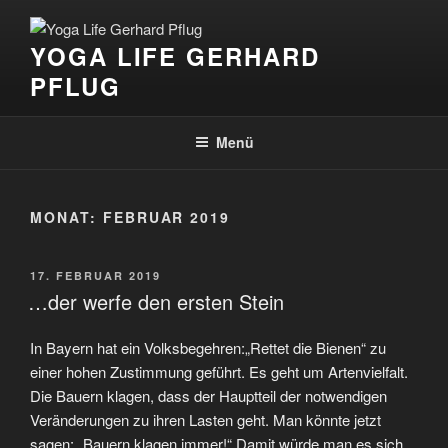
Zum
Inhalt
YOGA LIFE GERHARD
springen
PFLUG
Menü
MONAT:
FEBRUAR 2019
VERÖFFENTLICHT
17. FEBRUAR 2019
AM
…der werfe den ersten Stein
In Bayern hat ein Volksbegehren:„Rettet die Bienen“ zu
einer hohen Zustimmung geführt. Es geht um Artenvielfalt.
Die Bauern klagen, dass der Hauptteil der notwendigen
Veränderungen zu ihren Lasten geht. Man könnte jetzt
sagen: „Bauern klagen immer!“ Damit würde man es sich