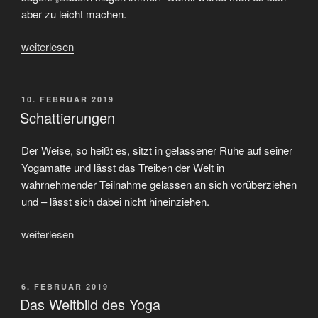
aber zu leicht machen.
„…
weiterlesen
der
werfe
den
VERÖFFENTLICHT
10. FEBRUAR 2019
AM
ersten
Schattierungen
Stein“
Der Weise, so heißt es, sitzt in gelassener Ruhe auf seiner
Yogamatte und lässt das Treiben der Welt in
wahrnehmender Teilnahme gelassen an sich vorüberziehen
und – lässt sich dabei nicht hineinziehen.
„Schattierungen“
weiterlesen
VERÖFFENTLICHT
6. FEBRUAR 2019
AM
Das Weltbild des Yoga