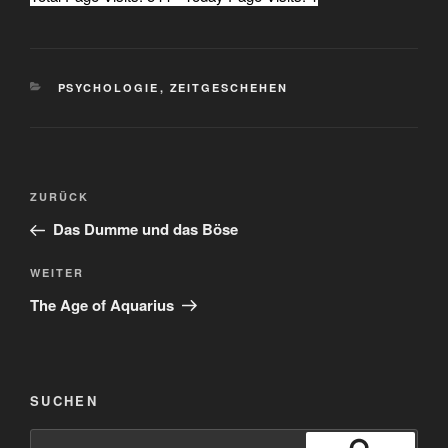
KATEGORIEN
PSYCHOLOGIE
,
ZEITGESCHEHEN
Beitragsnavigation
Vorheriger
ZURÜCK
Beitrag
Das Dumme und das Böse
Nächster
WEITER
Beitrag
The Age of Aquarius
SUCHEN
Suchen